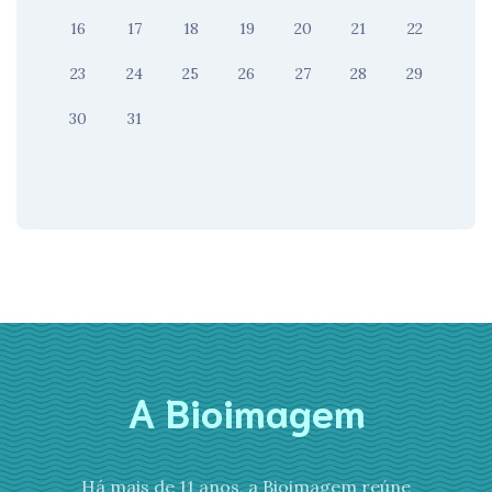
16
17
18
19
20
21
22
23
24
25
26
27
28
29
30
31
A Bioimagem
Há mais de 11 anos, a Bioimagem reúne