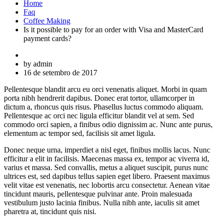
Home
Faq
Coffee Making
Is it possible to pay for an order with Visa and MasterCard
payment cards?
by admin
16 de setembro de 2017
Pellentesque blandit arcu eu orci venenatis aliquet. Morbi in quam
porta nibh hendrerit dapibus. Donec erat tortor, ullamcorper in
dictum a, rhoncus quis risus. Phasellus luctus commodo aliquam.
Pellentesque ac orci nec ligula efficitur blandit vel at sem. Sed
commodo orci sapien, a finibus odio dignissim ac. Nunc ante purus,
elementum ac tempor sed, facilisis sit amet ligula.
Donec neque urna, imperdiet a nisl eget, finibus mollis lacus. Nunc
efficitur a elit in facilisis. Maecenas massa ex, tempor ac viverra id,
varius et massa. Sed convallis, metus a aliquet suscipit, purus nunc
ultrices est, sed dapibus tellus sapien eget libero. Praesent maximus
velit vitae est venenatis, nec lobortis arcu consectetur. Aenean vitae
tincidunt mauris, pellentesque pulvinar ante. Proin malesuada
vestibulum justo lacinia finibus. Nulla nibh ante, iaculis sit amet
pharetra at, tincidunt quis nisi.